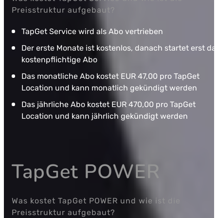
Preisstruktur aufgebaut?
TapGet Service wird als Abo vertrieben
Der erste Monate ist kostenlos, danach startet erst da
kostenpflichtige Abo
Das monatliche Abo kostet EUR 47,00 pro TapGet
Location und kann monatlich gekündigt werden
Das jährliche Abo kostet EUR 470,00 pro TapGet
Location und kann jährlich gekündigt werden
TapGet POWER
Was kostet TapGet POWER und wie ist die
Preisstruktur aufgebaut?